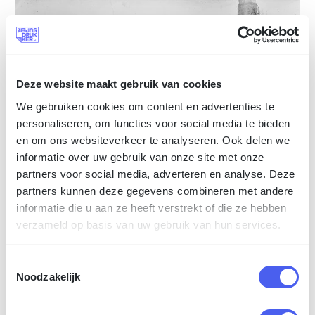
Deze website maakt gebruik van cookies
We gebruiken cookies om content en advertenties te
personaliseren, om functies voor social media te bieden
en om ons websiteverkeer te analyseren. Ook delen we
informatie over uw gebruik van onze site met onze
partners voor social media, adverteren en analyse. Deze
partners kunnen deze gegevens combineren met andere
informatie die u aan ze heeft verstrekt of die ze hebben
verzameld op basis van uw gebruik van hun services.
Hoe het allemaal begon…
Al meer dan 100 jaar stroomt er inkt door de aderen van
Toestemmingsselectie
familie Vermijs. In 1907 opende Louis Vermijs de deuren
Noodzakelijk
van de drukkerij aan de haven van Breda. Nu is de
moderne Brabantse ondernemer Mark Vermijs terug in