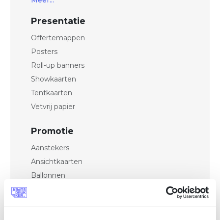
Meer...
Presentatie
Offertemappen
Posters
Roll-up banners
Showkaarten
Tentkaarten
Vetvrij papier
Promotie
Aanstekers
Ansichtkaarten
Ballonnen
Bedrukte tape
Bierviltjes
Buttons