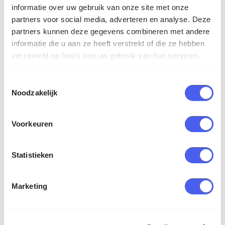
informatie over uw gebruik van onze site met onze
partners voor social media, adverteren en analyse. Deze
Enkelzijdig glanslaminaat
partners kunnen deze gegevens combineren met andere
informatie die u aan ze heeft verstrekt of die ze hebben
verzameld op basis van uw gebruik van hun services.
Toestemmingsselectie
Noodzakelijk
Enkelzijdig matlaminaat
Voorkeuren
Personaliseren (max. 1 ontwerp)
5
Statistieken
tip
Niet personaliseren
Marketing
Vanuit Excel