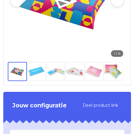
1
/ 6
Jouw configuratie
Deel product link