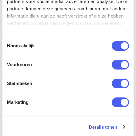
partners voor social media, adverteren en analyse. Deze
partners kunnen deze gegevens combineren met andere
Geen
informatie die u aan ze heeft verstrekt of die ze hebben
verzameld op basis van uw gebruik van hun services.
Toestemmingsselectie
Media
Omschrijving
Noodzakelijk
Voorkeuren
Statistieken
Marketing
Details tonen