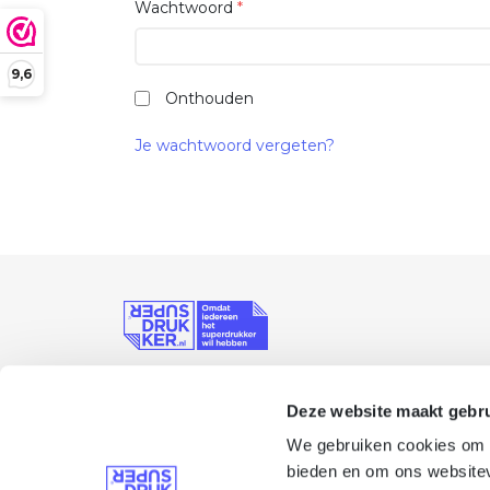
Wachtwoord
*
9,6
Onthouden
Je wachtwoord vergeten?
Prinsenkade 9A, 4811 VB Breda
Deze website maakt gebru
088 33 40 300
info@superdrukker.nl
We gebruiken cookies om c
bieden en om ons websitev
06 533 44 798