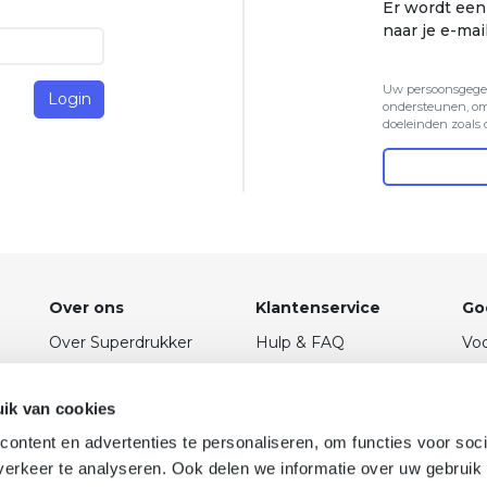
Er wordt een
naar je e-ma
Uw persoonsgegev
Login
ondersteunen, om
doeleinden zoals
Over ons
Klantenservice
Go
Over Superdrukker
Hulp & FAQ
Vo
Blog
Offerte aanvragen
Pri
Vacatures
Retourneren
An
ik van cookies
Contact
Klachten
ontent en advertenties te personaliseren, om functies voor soci
erkeer te analyseren. Ook delen we informatie over uw gebruik