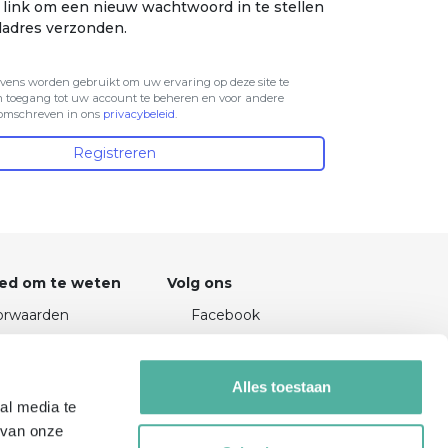
 link om een nieuw wachtwoord in te stellen
iladres verzonden.
ens worden gebruikt om uw ervaring op deze site te
 toegang tot uw account te beheren en voor andere
 omschreven in ons
privacybeleid
.
Registreren
ed om te weten
Volg ons
orwaarden
Facebook
vacy
Instagram
nuleren
LinkedIn
Alles toestaan
al media te
 van onze