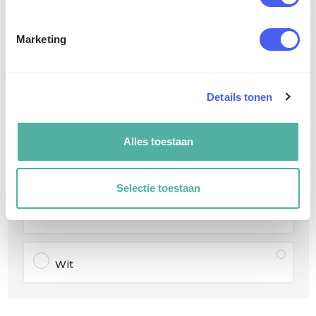
250 g/m² hv offset
Marketing
Bekijk alle 15 opties (+5)
Details tonen
Wire-o kleur draad
5
Alles toestaan
Zilver
Selectie toestaan
Zwart
Wit