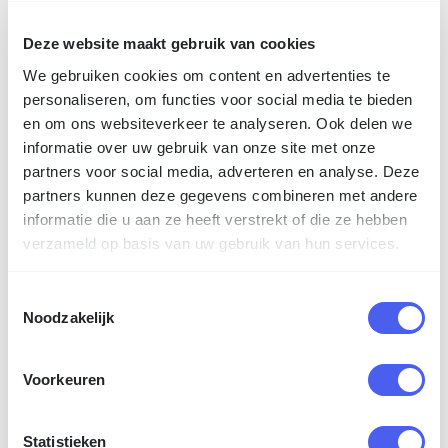
Deze website maakt gebruik van cookies
350 g/m² gesatineerd mc
We gebruiken cookies om content en advertenties te
personaliseren, om functies voor social media te bieden
170 g/m² silk mc
en om ons websiteverkeer te analyseren. Ook delen we
informatie over uw gebruik van onze site met onze
partners voor social media, adverteren en analyse. Deze
250 g/m² silk mc
partners kunnen deze gegevens combineren met andere
informatie die u aan ze heeft verstrekt of die ze hebben
verzameld op basis van uw gebruik van hun services.
300 g/m² silk mc
Toestemmingsselectie
Noodzakelijk
350 g/m² silk mc
Voorkeuren
170 g/m² hv offset
Statistieken