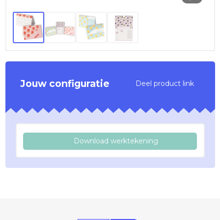
Jouw configuratie
Deel product link
Download werktekening